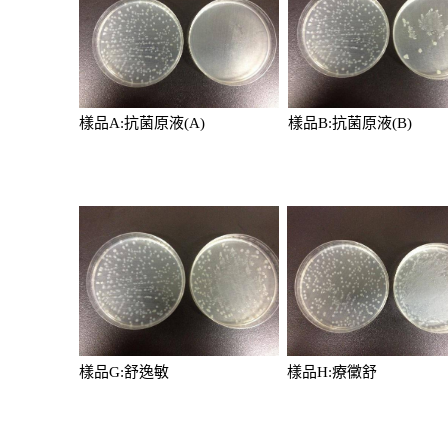
樣品A:抗菌原液(A)
樣品B:抗菌原液(B)
樣品G:舒逸敏
樣品H:療黴舒