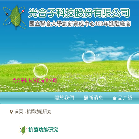
光合子科技股份有限公司
光合子科技股份有限公司
關於我們
最新消息
商品介紹
首頁
抗菌功能研究
抗菌功能研究