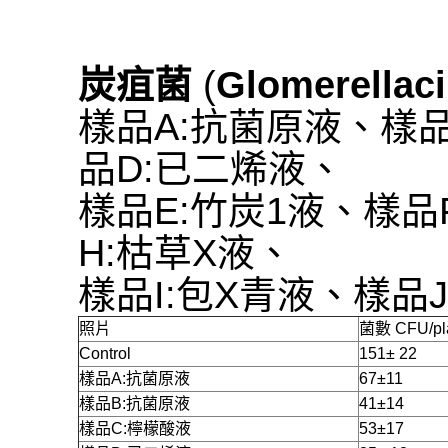
炭疽
菌
(
Glomerellac
樣品A:抗菌原液、樣
品D:已二烯液、
樣品E:竹炭1液、樣品
H:枯草X液、
樣品I:包X青液、樣品
照片
菌數 CFU/pla
Control
151± 22
樣品A:抗菌原液
67±11
樣品B:抗菌原液
41±14
樣品C:檸檬酸液
53±17