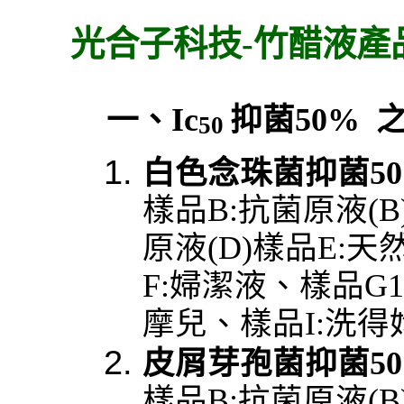
光合子科技-
竹醋液產
一、Ic
抑菌
50%
50
白色念珠菌抑菌
50
樣品B:抗菌原液(B
原液(D)樣品E:
F:婦潔液、樣品G
摩兒、樣品I:洗得
皮屑芽孢菌抑菌
50
樣品B:抗菌原液(B