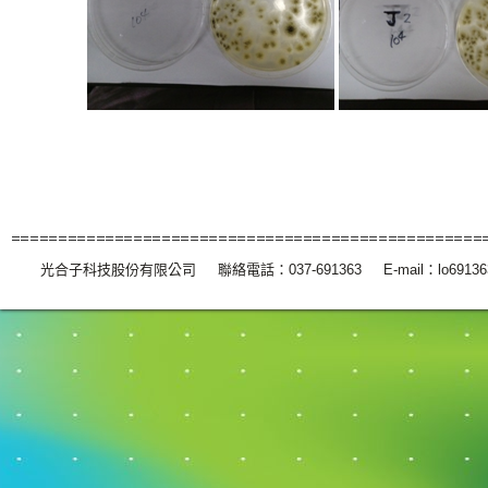
光合子科技股份有限公司 聯絡電話：037-691363 E-mail：lo691363